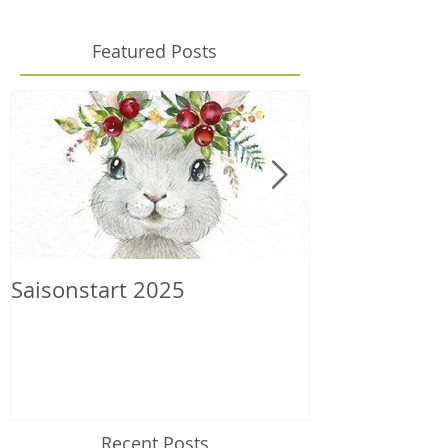
Featured Posts
Saisonstart 2025
Wilder Herbs
Recent Posts