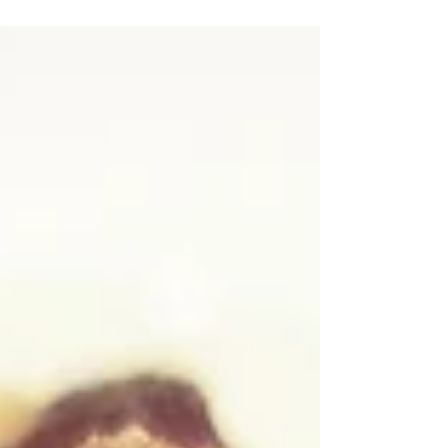
Neben ganz viel Wild gibt es auch unseren beliebten
Grillteller mal wieder. Die Wetteraussichten passen
definitiv.