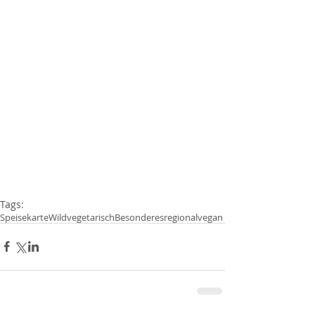
Tags:
Speisekarte
Wild
vegetarisch
Besonderes
regional
vegan