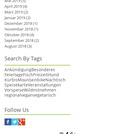
Mai 2019
(5)
5 Beiträge
April 2019
(4)
4 Beiträge
März 2019
(2)
2 Beiträge
Januar 2019
(2)
2 Beiträge
Dezember 2018
(1)
1 Beitrag
November 2018
(1)
1 Beitrag
Oktober 2018
(4)
4 Beiträge
September 2018
(2)
2 Beiträge
August 2018
(3)
3 Beiträge
Search By Tags
Ankündigung
Besonderes
Feiertage
Fisch
Freizeit
Hund
Kürbis
Mountainbike
Nachtisch
Speisekarte
Veranstaltungen
Vorspeise
Wild
mitnehmen
regional
vegan
vegetarisch
Follow Us