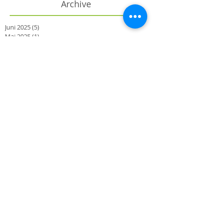
Archive
Juni 2025
(5)
5 Beiträge
Mai 2025
(1)
1 Beitrag
April 2025
(1)
1 Beitrag
Oktober 2024
(6)
6 Beiträge
September 2024
(8)
8 Beiträge
August 2024
(13)
13 Beiträge
Juli 2024
(8)
8 Beiträge
Juni 2024
(6)
6 Beiträge
Mai 2024
(12)
12 Beiträge
April 2024
(8)
8 Beiträge
März 2024
(2)
2 Beiträge
Oktober 2023
(2)
2 Beiträge
September 2023
(3)
3 Beiträge
August 2023
(1)
1 Beitrag
Juni 2023
(3)
3 Beiträge
März 2023
(2)
2 Beiträge
November 2022
(1)
1 Beitrag
Oktober 2022
(1)
1 Beitrag
September 2022
(4)
4 Beiträge
August 2022
(2)
2 Beiträge
Juli 2022
(1)
1 Beitrag