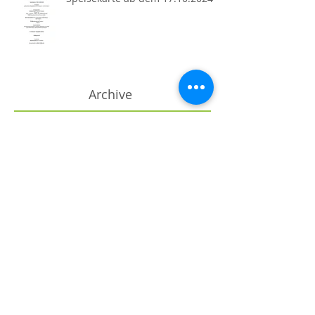
Archive
Juni 2025
(5)
5 Beiträge
Mai 2025
(1)
1 Beitrag
April 2025
(1)
1 Beitrag
Oktober 2024
(6)
6 Beiträge
September 2024
(8)
8 Beiträge
August 2024
(13)
13 Beiträge
Juli 2024
(8)
8 Beiträge
Juni 2024
(6)
6 Beiträge
Mai 2024
(12)
12 Beiträge
April 2024
(8)
8 Beiträge
März 2024
(2)
2 Beiträge
Oktober 2023
(2)
2 Beiträge
September 2023
(3)
3 Beiträge
August 2023
(1)
1 Beitrag