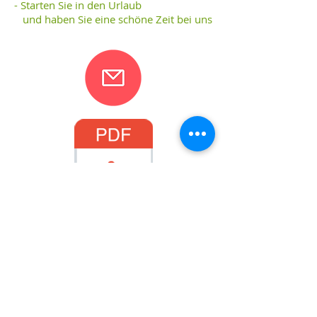
- Starten Sie in den Urlaub
und haben Sie eine schöne Zeit bei uns
Anmeldeformular!
© 2025 by Sarah Hessel
created
Impressum
,
with
Wix.com
Disclaimer
und
Datenschutzerklärung